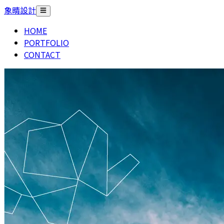
象晴設計
HOME
PORTFOLIO
CONTACT